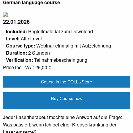
German language course
22.01.2026
Included:
Begleitmaterial zum Download
Level:
Alle Level
Course type:
Webinar einmalig mit Aufzeichnung
Duration:
2 Stunden
Verification:
Teilnahmebescheinigung
Price incl. VAT:
26,00 €
Course in the COLLL-Store
Buy Course now
Jeder Lasertherapeut möchte eine Antwort auf die Frage:
Was passiert, wenn ich bei einer Krebserkrankung den
Laser einsetze?