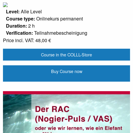
Level:
Alle Level
Course type:
Onlinekurs permanent
Duration:
2 h
Verification:
Teilnahmebescheinigung
Price incl. VAT:
48,00 €
Course in the COLLL-Store
Buy Course now