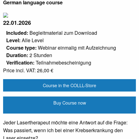
German language course
22.01.2026
Included:
Begleitmaterial zum Download
Level:
Alle Level
Course type:
Webinar einmalig mit Aufzeichnung
Duration:
2 Stunden
Verification:
Teilnahmebescheinigung
Price incl. VAT:
26,00 €
Course in the COLLL-Store
Buy Course now
Jeder Lasertherapeut möchte eine Antwort auf die Frage:
Was passiert, wenn ich bei einer Krebserkrankung den
Laser einsetze?