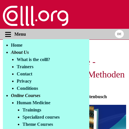
Menu
Home
Books and materials
About Us
Laser-Frequenztherapie -
What is the colll?
Trainers
Frequenzkompass und Methoden
Contact
Privacy
German edition
Conditions
Online Courses
Claudia Loyall - Tilman Fritsch - Anja Füchtenbusch
Human Medicine
Trainings
Specialized courses
Theme Courses