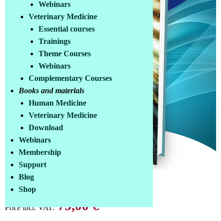
Webinars
Veterinary Medicine
Essential courses
Trainings
Theme Courses
Webinars
Complementary Courses
Books and materials
Human Medicine
Veterinary Medicine
Download
Webinars
Membership
Support
Blog
Printed edition
Shop
75,00 €
Price incl. VAT: